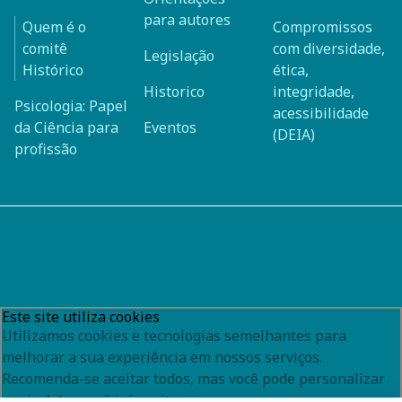
para autores
Quem é o
Compromissos
comitê
com diversidade,
Legislação
Histórico
ética,
Historico
integridade,
Psicologia: Papel
acessibilidade
da Ciência para
Eventos
(DEIA)
profissão
Este site utiliza cookies
Utilizamos cookies e tecnologias semelhantes para
melhorar a sua experiência em nossos serviços.
Recomenda-se aceitar todos, mas você pode personalizar
quais deles você irá aceitar.